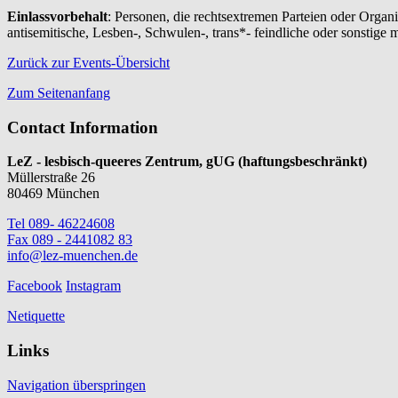
Einlassvorbehalt
: Personen, die rechtsextremen Parteien oder Organi
antisemitische, Lesben-, Schwulen-, trans*- feindliche oder sonstig
Zurück zur Events-Übersicht
Zum Seitenanfang
Contact Information
LeZ - lesbisch-queeres Zentrum, gUG (haftungsbeschränkt)
Müllerstraße 26
80469 München
Tel 089- 46224608
Fax 089 - 2441082 83
info@lez-muenchen.de
Facebook
Instagram
Netiquette
Links
Navigation überspringen