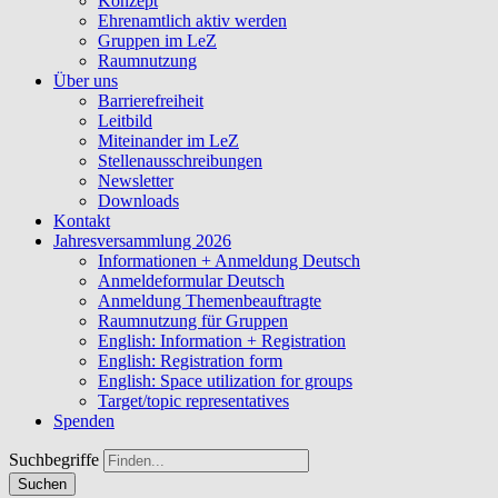
Konzept
Ehrenamtlich aktiv werden
Gruppen im LeZ
Raumnutzung
Über uns
Barrierefreiheit
Leitbild
Miteinander im LeZ
Stellenausschreibungen
Newsletter
Downloads
Kontakt
Jahresversammlung 2026
Informationen + Anmeldung Deutsch
Anmeldeformular Deutsch
Anmeldung Themenbeauftragte
Raumnutzung für Gruppen
English: Information + Registration
English: Registration form
English: Space utilization for groups
Target/topic representatives
Spenden
Suchbegriffe
Suchen