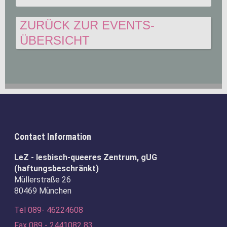
ZURÜCK ZUR EVENTS-
ÜBERSICHT
Contact Information
LeZ - lesbisch-queeres Zentrum, gUG
(haftungsbeschränkt)
Müllerstraße 26
80469 München
Tel 089- 46224608
Fax 089 - 2441082 83