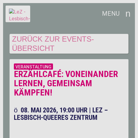
MENU
ZURÜCK ZUR EVENTS-
ÜBERSICHT
VERANSTALTUNG
ERZÄHLCAFÉ: VONEINANDER
LERNEN, GEMEINSAM
KÄMPFEN!
08. MAI 2026, 19:00 UHR
|
LEZ –
LESBISCH-QUEERES ZENTRUM