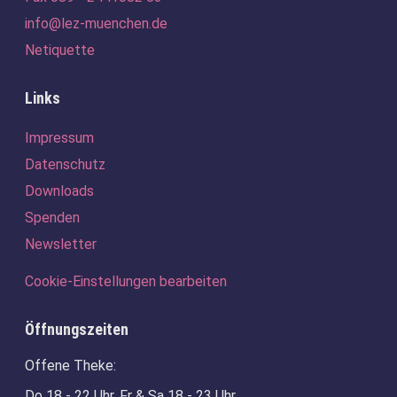
info@lez-muenchen.de
Netiquette
Links
Navigation
Impressum
überspringen
Datenschutz
Downloads
Spenden
Newsletter
Cookie-Einstellungen bearbeiten
Öffnungszeiten
Offene Theke:
Do 18 - 22 Uhr, Fr & Sa 18 - 23 Uhr