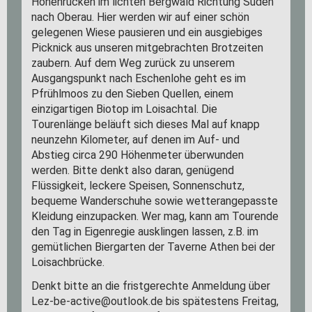
Höhenrücken im lichten Bergwald Richtung Süden
nach Oberau. Hier werden wir auf einer schön
gelegenen Wiese pausieren und ein ausgiebiges
Picknick aus unseren mitgebrachten Brotzeiten
zaubern. Auf dem Weg zurück zu unserem
Ausgangspunkt nach Eschenlohe geht es im
Pfrühlmoos zu den Sieben Quellen, einem
einzigartigen Biotop im Loisachtal. Die
Tourenlänge beläuft sich dieses Mal auf knapp
neunzehn Kilometer, auf denen im Auf- und
Abstieg circa 290 Höhenmeter überwunden
werden. Bitte denkt also daran, genügend
Flüssigkeit, leckere Speisen, Sonnenschutz,
bequeme Wanderschuhe sowie wetterangepasste
Kleidung einzupacken. Wer mag, kann am Tourende
den Tag in Eigenregie ausklingen lassen, z.B. im
gemütlichen Biergarten der Taverne Athen bei der
Loisachbrücke.
Denkt bitte an die fristgerechte Anmeldung über
Lez-be-active@outlook.de bis spätestens Freitag,