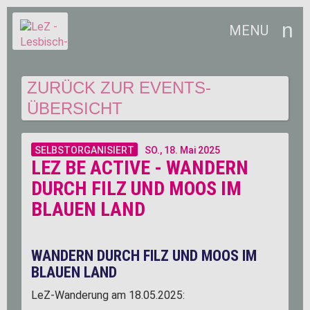
MENU
ZURÜCK ZUR EVENTS-
ÜBERSICHT
SELBSTORGANISIERT
SO.,
18. Mai 2025
LEZ BE ACTIVE - WANDERN
DURCH FILZ UND MOOS IM
BLAUEN LAND
WANDERN DURCH FILZ UND MOOS IM
BLAUEN LAND
LeZ-Wanderung am 18.05.2025: