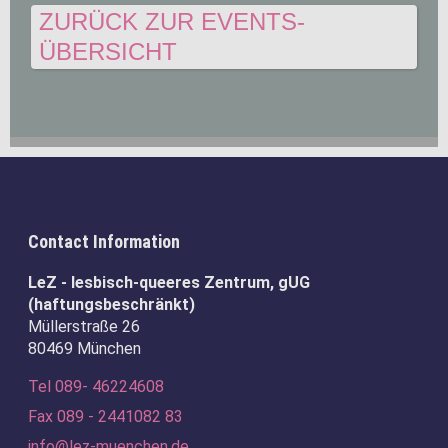
ZURÜCK ZUR EVENTS-
ÜBERSICHT
Contact Information
LeZ - lesbisch-queeres Zentrum, gUG
(haftungsbeschränkt)
Müllerstraße 26
80469 München
Tel 089- 46224608
Fax 089 - 2441082 83
info@lez-muenchen.de