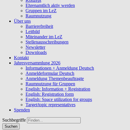
Konzept
Ehrenamtlich aktiv werden
Gruppen im LeZ
Raumnutzung
Über uns
Barrierefreiheit
Leitbild
Miteinander im LeZ
Stellenausschreibungen
Newsletter
Downloads
Kontakt
Jahresversammlung 2026
Informationen + Anmeldung Deutsch
Anmeldeformular Deutsch
Anmeldung Themenbeauftragte
Raumnutzung für Gruppen
English: Information + Registration
English: Registration form
English: Space utilization for groups
Target/topic representatives
Spenden
Suchbegriffe
Suchen