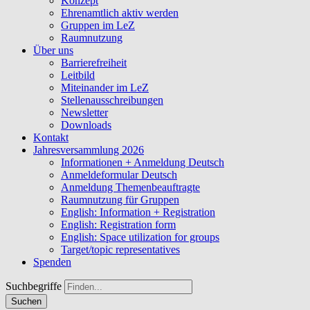
Konzept
Ehrenamtlich aktiv werden
Gruppen im LeZ
Raumnutzung
Über uns
Barrierefreiheit
Leitbild
Miteinander im LeZ
Stellenausschreibungen
Newsletter
Downloads
Kontakt
Jahresversammlung 2026
Informationen + Anmeldung Deutsch
Anmeldeformular Deutsch
Anmeldung Themenbeauftragte
Raumnutzung für Gruppen
English: Information + Registration
English: Registration form
English: Space utilization for groups
Target/topic representatives
Spenden
Suchbegriffe
Suchen