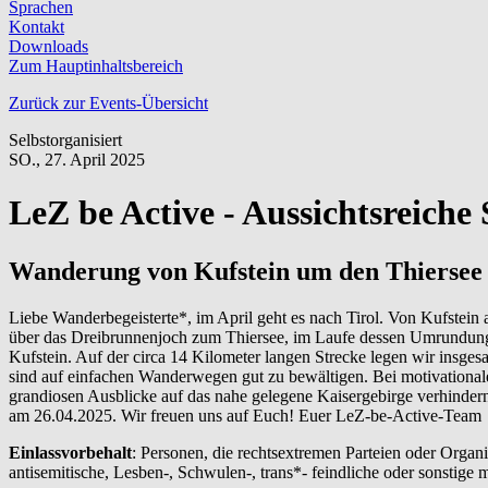
Sprachen
Kontakt
Downloads
Zum Hauptinhaltsbereich
Zurück zur Events-Übersicht
Selbstorganisiert
SO.,
27. April 2025
LeZ be Active - Aussichtsreich
Wanderung von Kufstein um den Thiersee
Liebe Wanderbegeisterte*, im April geht es nach Tirol. Von Kufstein 
über das Dreibrunnenjoch zum Thiersee, im Laufe dessen Umrundung
Kufstein. Auf der circa 14 Kilometer langen Strecke legen wir insge
sind auf einfachen Wanderwegen gut zu bewältigen. Bei motivational
grandiosen Ausblicke auf das nahe gelegene Kaisergebirge verhindern
am 26.04.2025. Wir freuen uns auf Euch! Euer LeZ-be-Active-Team
Einlassvorbehalt
: Personen, die rechtsextremen Parteien oder Organi
antisemitische, Lesben-, Schwulen-, trans*- feindliche oder sonstig