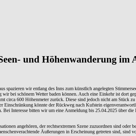
e Seen- und Höhenwanderung im 
aus spazieren wir entlang des Inns zum künstlich angelegten Stimmersee
 wir bei schönem Wetter baden können. Auch eine Einkehr ist dort ge
samt circa 600 Höhenmeter zurück. Diese sind jedoch nicht am Stück z
er Einschränkung könnte der Rückweg nach Kufstein eigenverantwortli
. Bei Interesse bitten wir um eine Anmeldung bis 25.04.2025 über die 
sationen angehören, der rechtsextremen Szene zuzuordnen sind oder berei
e menschenverachtende Äußerungen in Erscheinung getreten sind, sind 