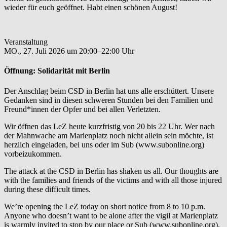
wieder für euch geöffnet. Habt einen schönen August!
Veranstaltung
MO.,
27. Juli 2026 um 20:00–22:00 Uhr
Öffnung:
Solidarität mit Berlin
Der Anschlag beim CSD in Berlin hat uns alle erschüttert. Unsere
Gedanken sind in diesen schweren Stunden bei den Familien und
Freund*innen der Opfer und bei allen Verletzten.
Wir öffnen das LeZ heute kurzfristig von 20 bis 22 Uhr. Wer nach
der Mahnwache am Marienplatz noch nicht allein sein möchte, ist
herzlich eingeladen, bei uns oder im Sub (www.subonline.org)
vorbeizukommen.
The attack at the CSD in Berlin has shaken us all. Our thoughts are
with the families and friends of the victims and with all those injured
during these difficult times.
We’re opening the LeZ today on short notice from 8 to 10 p.m.
Anyone who doesn’t want to be alone after the vigil at Marienplatz
is warmly invited to stop by our place or Sub (www.subonline.org).