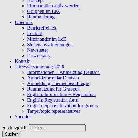
Konzept
Ehrenamtlich aktiv werden
Gruppen im LeZ
Raumnutzung
Über uns
Barrierefreiheit
Leitbild
Miteinander im LeZ
Stellenausschreibungen
Newsletter
Downloads
Kontakt
Jahresversammlung 2026
Informationen + Anmeldung Deutsch
Anmeldeformular Deutsch
Anmeldung Themenbeauftragte
Raumnutzung für Gruppen
English: Information + Registration
English: Registration form
English: Space utilization for groups
Target/topic representatives
Spenden
Suchbegriffe
Suchen