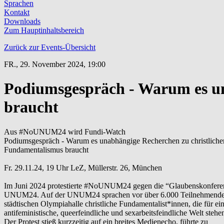
Sprachen
Kontakt
Downloads
Zum Hauptinhaltsbereich
Zurück zur Events-Übersicht
FR.,
29. November 2024, 19:00
Podiumsgespräch - Warum es u
braucht
Aus #NoUNUM24 wird Fundi-Watch
Podiumsgespräch - Warum es unabhängige Recherchen zu christlich
Fundamentalismus braucht
Fr. 29.11.24, 19 Uhr LeZ, Müllerstr. 26, München
Im Juni 2024 protestierte #NoUNUM24 gegen die “Glaubenskonfere
UNUM24. Auf der UNUM24 sprachen vor über 6.000 Teilnehmenden
städtischen Olympiahalle christliche Fundamentalist*innen, die für ei
antifeministische, queerfeindliche und sexarbeitsfeindliche Welt stehe
Der Protest stieß kurzzeitig auf ein breites Medienecho, führte zu