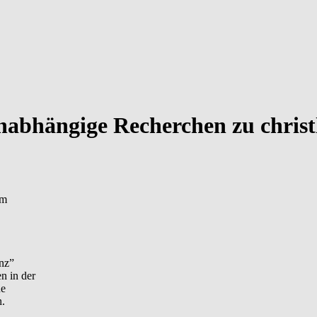
nabhängige Recherchen zu chris
em
nz”
 in der
ne
n.