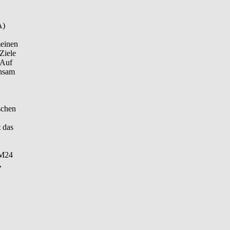
A)
meinen
Ziele
 Auf
insam
schen
 das
UM24
,