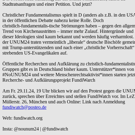
Stadtratsanfragen und einer Petition. Und jetzt?
Christlicher Fundamentalismus spielt in D (anders als z.B. in den US
in der öffentlichen Debatte nahezu keine Rolle. Doch
christlich-fundamentalis-tische Strömungen haben – gegen den allge
Trend von Kirchenaustritten – immer mehr Zulauf. Hintergründe und 
dieser Ideologien sind kaum bekannt und werden häufig verharmlost.
der UNUM24 traten vermeintlich „liberale“ deutsche Bischöfe geme
mit Trump-unterstützenden und nach einer „christliche Vorherrschaft“
strebenden US-Evangelikalen auf.
Öffentliche Recherchen und Aufklärung zu christlich-fundamentalisti
Gruppen gibt es in Deutschland bisher kaum. Unterstützer*innen von
#NoUNUM24 und weitere Menschenrechtsaktivist*innen starten jetzt
Recherche- und Aufklärungsprojekt FundiWarch
Am Fr. 29.11.24, 19 Uhr blicken wir auf den Protest gegen die UN
zurück, sprechen über Erreichtes und stellen FundiWatch vor. Im LeZ
Müllerstr. 26, München und auch Online: Link nach Anmeldung
fundiwatch@posteo.de
Web: fundiwatch.org
Insta: @nounum24 | @fundiwatch