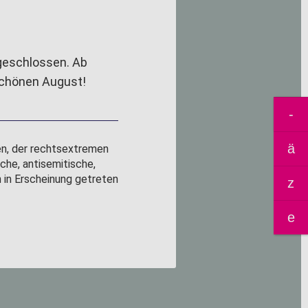
geschlossen. Ab
schönen August!
Suchb
en, der rechtsextremen
che, antisemitische,
 in Erscheinung getreten