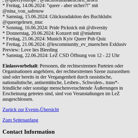
* Freitag, 14.06.2024: "queer - aber sicher?!" mit
@nina_von_safenow
* Samstag, 15.06.2024: Glücksradaktion des Buchklubs
@queergelesen_muc
* Sonntag, 16.06.2024: Pride Picknick mit @diversity
* Donnerstag, 20.06.2024: Konzert mit @miahrmi
* Freitag, 21.06.2024: Munich Kyiv Queer Pub Quiz
* Freitag, 21.06.2024: @lescommunity_ev_muenchen Exklusiv
Preview: Love lies Bleeding
* Samstag, 22.06.2024: LeZ CSD Öffnung von 12 - 22 Uhr
Einlassvorbehalt
: Personen, die rechtsextremen Parteien oder
Organisationen angehören, der rechtsextremen Szene zuzuordnen
sind oder bereits in der Vergangenheit durch rassistische,
nationalistische, antisemitische, Lesben-, Schwulen-, trans*-
feindliche oder sonstige menschenverachtende Äußerungen in
Erscheinung getreten sind, sind von Veranstaltungen im LeZ
ausgeschlossen.
Zurück zur Events-Übersicht
Zum Seitenanfang
Contact Information