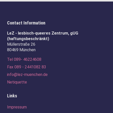
Contact Information
LeZ - lesbisch-queeres Zentrum, gUG
(haftungsbeschränkt)
Müllerstraße 26
80469 München
Tel 089- 46224608
Fax 089 - 2441082 83
info@lez-muenchen.de
Netiquette
Links
Navigation
Impressum
überspringen